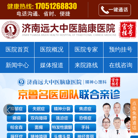
郭树杰医师
点击咨询
济南远大中医脑康医院戒瘾科
医院首页
医院概况
医院专家
预约挂号
新闻中心
媒体报道
来院路线
在线咨询
点
击
免
费
通
话