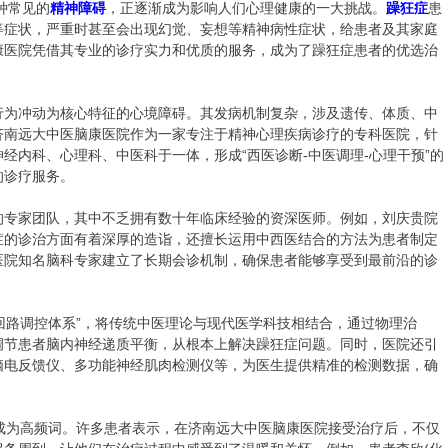
种常见的
精神障碍
，正逐渐成为影响人们心理健康的一大挑战。
躁狂症
患
等症状，严重时甚至会出现幻觉、妄想等精神病性症状，给患者及其家庭
康医院凭借其专业的诊疗实力和优质的服务，成为了躁狂症患者的优选治
为冲动为核心特征的心境障碍。其发病机制复杂，涉及遗传、体质、中
济南远大中医脑康医院作为一家专注于精神心理疾病诊疗的专科医院，针
经内科、心理科、中医科于一体，形成“西医诊断-中医调理-心理干预”的
的诊疗服务。
专家团队，其中不乏拥有数十年临床经验的资深医师。例如，刘庆贵院
症的诊治方面有着深厚的造诣，还擅长运用中西医结合的方法为患者制定
医院知名脑科专家建立了长期会诊机制，确保患者能够享受到最前沿的诊
回路调控体系”，将传统中医理论与现代医学科技相结合，通过物理治
调节患者脑内神经递质平衡，从根本上解决躁狂症问题。同时，医院还引
脑电反馈仪、多功能神经肌肉检测仪等，为医生提供精准的检测数据，确
”成为高频词。许多患者表示，在济南远大中医脑康医院接受治疗后，不仅