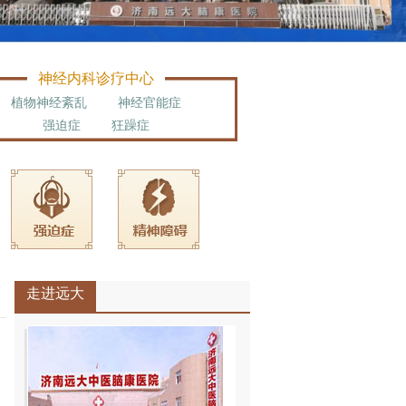
神经内科诊疗中心
植物神经紊乱
神经官能症
强迫症
狂躁症
走进远大