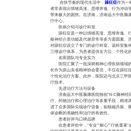
在快节奏的现代生活中，
躁狂症
作为一
者常表现出情绪高涨、思维奔逸、行为冲动
带来极大的困扰。在济南，济南远大中医脑
疗中心。
疾病介绍与诊疗科室
躁狂症是一种以情绪高涨、思维奔逸、行
枢神经介质功能及代谢异常等多方面因素。
对躁狂症设立了专门的诊疗科室。该科室集神
三维诊疗体系，为患者提供全方位、个性化
名医团队与专业实力
医院汇聚了一批深耕精神心理疾病领域的
长作为原山东省精神协会委员，不仅在躁狂
个性化治疗方案。此外，医院还与北京三甲
疗技术。
先进治疗方法与设备
济南远大中医脑康医院独创“N-C脑神经
疗、药物治疗和心理治疗等多重手段，精准
进了众多国际尖端诊疗设备，如核磁共振、
保诊断的准确性和治疗的有效性。
患者好评与口碑品牌
在患者评价中，“专业”“耐心”“疗效显著