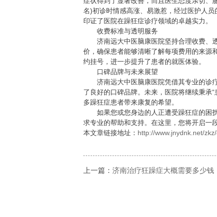
症状得到了显著改善，而且医生态度亲切、
名)初诊时情感高涨、易激惹，经过医护人
印证了医院在躁狂症诊疗领域的卓越实力。
收费标准与透明服务
济南远大中医脑康医院坚持合理收费、透
价，确保患者能够清晰了解每项费用的来源和
约挂号，进一步提升了患者的就医体验。
口碑品牌与未来展望
济南远大中医脑康医院凭借其专业的诊疗
了良好的口碑品牌。未来，医院将继续秉承“
多躁狂症患者带来康复的希望。
如果您或您身边的人正遭受躁狂症的困扰，不妨
求专业的帮助和支持。在这里，您将开启一
本文章链接地址：
http://www.jnydnk.net/zkz
上一篇：
济南治疗狂躁症大概需要多少钱