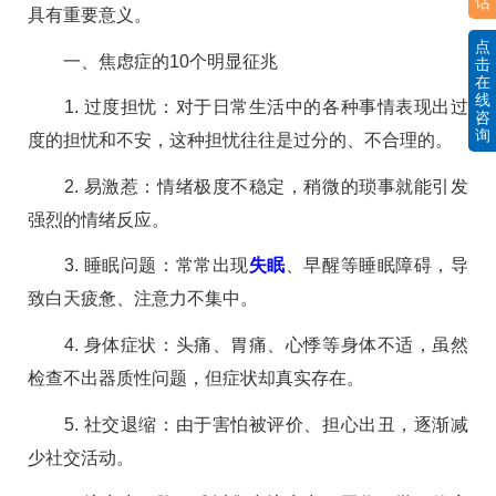
话
具有重要意义。
点
一、焦虑症的10个明显征兆
击
在
线
1. 过度担忧：对于日常生活中的各种事情表现出过
咨
询
度的担忧和不安，这种担忧往往是过分的、不合理的。
2. 易激惹：情绪极度不稳定，稍微的琐事就能引发
强烈的情绪反应。
3. 睡眠问题：常常出现
失眠
、早醒等睡眠障碍，导
致白天疲惫、注意力不集中。
4. 身体症状：头痛、胃痛、心悸等身体不适，虽然
检查不出器质性问题，但症状却真实存在。
5. 社交退缩：由于害怕被评价、担心出丑，逐渐减
少社交活动。