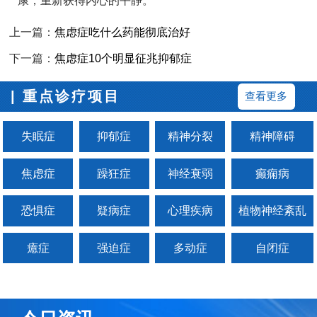
康，重新获得内心的平静。
上一篇：
焦虑症吃什么药能彻底治好
下一篇：
焦虑症10个明显征兆抑郁症
| 重点诊疗项目
查看更多
失眠症
抑郁症
精神分裂
精神障碍
焦虑症
躁狂症
神经衰弱
癫痫病
恐惧症
疑病症
心理疾病
植物神经紊乱
癔症
强迫症
多动症
自闭症