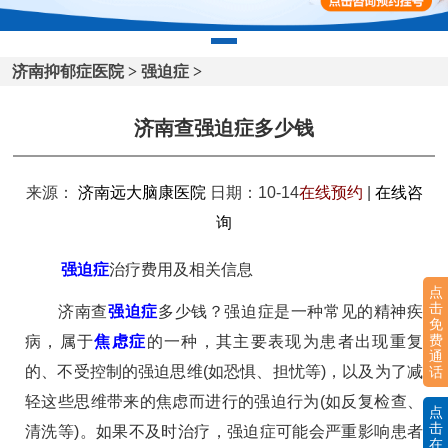
济南抑郁症医院
>
强迫症
>
济南查强迫症多少钱
来源：
济南远大脑康医院
日期：10-14
在线预约
|
在线咨
询
强迫症
治疗费用及相关信息
点
击
济南查
强迫症
多少钱？强迫症是一种常见的精神疾
免
费
病，属于
焦虑症
的一种，其主要表现为患者出现重复
通
的、不受控制的强迫思维(如恐惧、担忧等)，以及为了减
话
轻这些思维带来的焦虑而进行的强迫行为(如反复检查、
点
击
清洗等)。如果不及时治疗，强迫症可能会严重影响患者
在