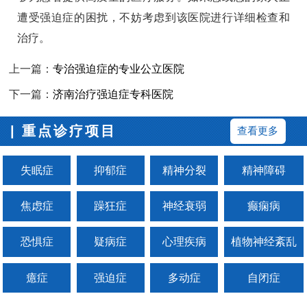
遭受强迫症的困扰，不妨考虑到该医院进行详细检查和
治疗。
上一篇：
专治强迫症的专业公立医院
下一篇：
济南治疗强迫症专科医院
| 重点诊疗项目
查看更多
失眠症
抑郁症
精神分裂
精神障碍
焦虑症
躁狂症
神经衰弱
癫痫病
恐惧症
疑病症
心理疾病
植物神经紊乱
癔症
强迫症
多动症
自闭症