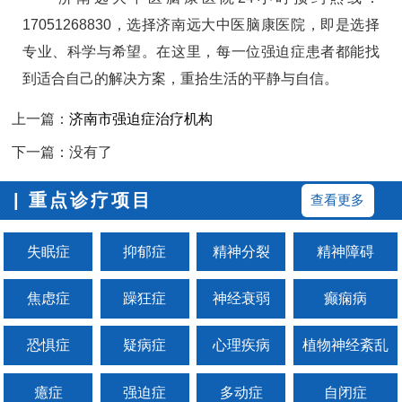
17051268830，选择济南远大中医脑康医院，即是选择
专业、科学与希望。在这里，每一位强迫症患者都能找
到适合自己的解决方案，重拾生活的平静与自信。
上一篇：
济南市强迫症治疗机构
下一篇：没有了
| 重点诊疗项目
查看更多
失眠症
抑郁症
精神分裂
精神障碍
焦虑症
躁狂症
神经衰弱
癫痫病
恐惧症
疑病症
心理疾病
植物神经紊乱
癔症
强迫症
多动症
自闭症