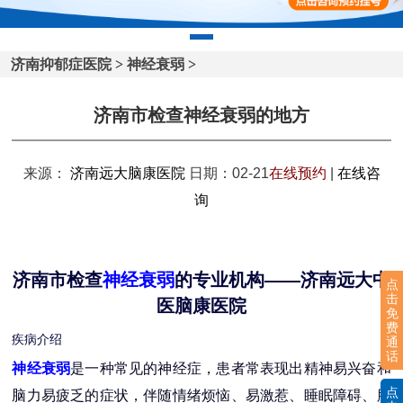
济南抑郁症医院
>
神经衰弱
>
济南市检查神经衰弱的地方
来源：
济南远大脑康医院
日期：02-21
在线预约
|
在线咨
询
济南市检查
神经衰弱
的专业机构——济南远大中
点
击
医脑康医院
免
费
疾病介绍
通
话
神经衰弱
是一种常见的神经症，患者常表现出精神易兴奋和
点
脑力易疲乏的症状，伴随情绪烦恼、易激惹、睡眠障碍、肌