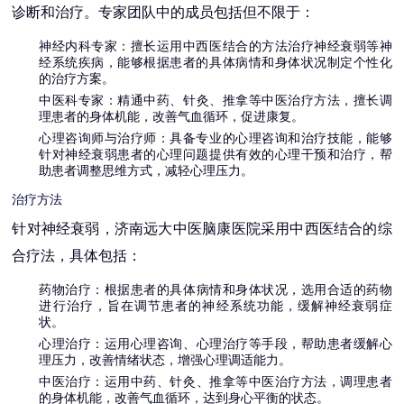
诊断和治疗。专家团队中的成员包括但不限于：
神经内科专家
：擅长运用中西医结合的方法治疗神经衰弱等神
经系统疾病，能够根据患者的具体病情和身体状况制定个性化
的治疗方案。
中医科专家
：精通中药、针灸、推拿等中医治疗方法，擅长调
理患者的身体机能，改善气血循环，促进康复。
心理咨询师与治疗师
：具备专业的心理咨询和治疗技能，能够
针对神经衰弱患者的心理问题提供有效的心理干预和治疗，帮
助患者调整思维方式，减轻心理压力。
治疗方法
针对神经衰弱，济南远大中医脑康医院采用中西医结合的综
合疗法，具体包括：
药物治疗
：根据患者的具体病情和身体状况，选用合适的药物
进行治疗，旨在调节患者的神经系统功能，缓解神经衰弱症
状。
心理治疗
：运用心理咨询、心理治疗等手段，帮助患者缓解心
理压力，改善情绪状态，增强心理调适能力。
中医治疗
：运用中药、针灸、推拿等中医治疗方法，调理患者
的身体机能，改善气血循环，达到身心平衡的状态。