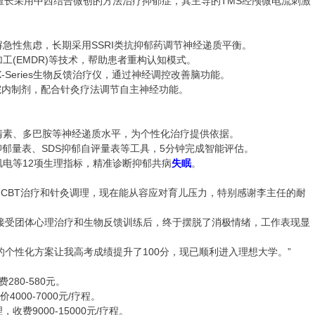
长采用中西结合微创的方法治疗抑郁症，其主导的TMS经颅微电流刺激
性焦虑，长期采用SSRI类抗抑郁药调节神经递质平衡。
(EMDR)等技术，帮助患者重构认知模式。
Series生物反馈治疗仪，通过神经调控改善脑功能。
院内制剂，配合针灸疗法调节自主神经功能。
素、多巴胺等神经递质水平，为个性化治疗提供依据。
郁量表、SDS抑郁自评量表等工具，5分钟完成智能评估。
等12项生理指标，精准诊断抑郁共病
失眠
。
的CBT治疗和针灸调理，现在能从容应对育儿压力，特别感谢李主任的耐
接受团体心理治疗和生物反馈训练后，终于摆脱了消极情绪，工作表现显
的个性化方案让我高考成绩提升了100分，现已顺利进入理想大学。”
80-580元。
00-7000元/疗程。
9000-15000元/疗程。