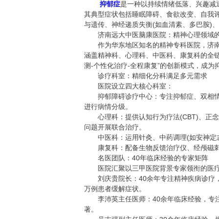
抑郁症
是一种以持续情绪低落、兴趣减
其典型症状包括睡眠障碍、食欲改变、自我
与遗传、神经递质失衡(如血清素、多巴胺)
济南远大中医脑康医院：精神心理领域的
作为华东地区知名的精神专科医院，济南远
涵盖精神科、心理科、中医科、康复科的全
测-个性化治疗-全程康复”的创新模式，成
诊疗科室：精细化分科满足多元需求
医院设立四大核心科室：
抑郁障碍诊疗中心：专注抑郁症、双相情感
进行病情分级。
心理科：提供认知行为疗法(CBT)、正念
问题开展联合治疗。
中医科：运用针灸、中药调理(如安神定志
康复科：配备生物反馈治疗仪、经颅磁刺
名医团队：40年临床经验的专家矩阵
医院汇聚以三甲医院背景专家领衔的医疗
刘庆贵院长：40余年专注精神疾病诊疗，
万例患者缓解症状。
李沛英主任医师：40余年临床经验，专注
著。