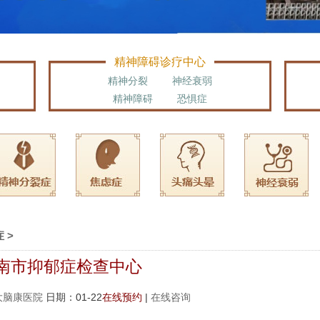
精神障碍诊疗中心
精神分裂
神经衰弱
精神障碍
恐惧症
症
>
南市抑郁症检查中心
大脑康医院
日期：01-22
在线预约
|
在线咨询