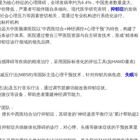
退为核心特征的心理障碍，全球发病率约为4.4%，中国患者数量庞大。
评价降低，严重者可能伴随自杀倾向。现代医学研究表明，
抑郁症
的发病
、社会心理压力等因素密切相关，需通过专业机构进行系统化诊疗。
标杆机构
大中医脑康医院以“中西医结合+神经调控+心理干预”为特色，构建了
链条诊疗体系。医院通过整合三甲医院资源与自主研发技术，形成“精准检
为抑郁症诊疗领域的领先品牌。
障碍等疾病的精准治疗，采用国际标准化的评估工具(如HAMD量表)
减压疗法(MBSR)等国际主流心理干预技术，针对抑郁共病焦虑、
失眠
等
汤)及五行音乐疗法，通过调节脏腑功能改善抑郁症状。
激仪等设备，帮助患者重建神经调节能力。
团队：
擅长中西医结合治疗抑郁症，其研发的“神经递质平衡疗法”累计帮助超2
抑郁症共病躯体化障碍的诊疗，对心悸、头痛等躯体症状的干预效果显