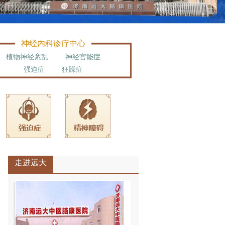
神经内科诊疗中心
植物神经紊乱
神经官能症
强迫症
狂躁症
走进远大