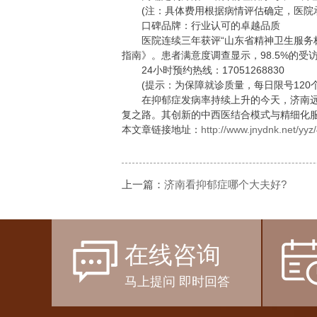
(注：具体费用根据病情评估确定，医院承
口碑品牌：行业认可的卓越品质
医院连续三年获评“山东省精神卫生服务标杆
指南》。患者满意度调查显示，98.5%的受
24小时预约热线：17051268830
(提示：为保障就诊质量，每日限号120个
在抑郁症发病率持续上升的今天，济南远
复之路。其创新的中西医结合模式与精细化
本文章链接地址：
http://www.jnydnk.net/yyz
上一篇：
济南看抑郁症哪个大夫好?
在线咨询
马上提问 即时回答