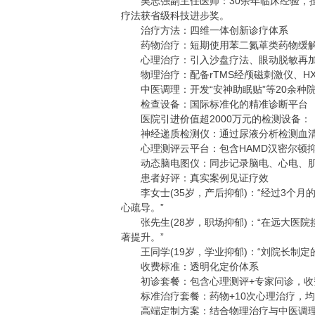
吴志强副主任医师：30余年临床经验，擅
疗法获省级科技进步奖。
治疗方法：四维一体创新诊疗体系
药物治疗：短期使用苯二氮䓬类药物缓解急
心理治疗：引入沙盘疗法、眼动脱敏再加工
物理治疗：配备rTMS经颅磁刺激仪、HX-
中医调理：开发“安神助眠贴”等20余种
检查设备：国际标准化的精准诊断平台
医院引进价值超2000万元的检测设备：
神经递质检测仪：通过尿液分析检测血清
心理测评云平台：包含HAMD汉密尔顿抑
动态脑电图仪：同步记录脑电、心电、肌电
患者好评：真实案例见证疗效
李女士(35岁，产后抑郁)：“经过3个月
心疏导。”
张先生(28岁，职场抑郁)：“在远大医院
著提升。”
王同学(19岁，学业抑郁)：“刘院长制定
收费标准：透明化定价体系
初诊套餐：包含心理测评+专家问诊，收费2
标准治疗套餐：药物+10次心理治疗，均价40
高端定制方案：结合物理治疗与中医调理，收费